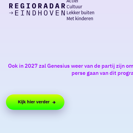
Actief
Cultuur
Lekker buiten
Ik heb
Ga
Met kinderen
vandaag
naar
de
homepage
zin in
iets leuks
Ook in 2027 zal Genesius weer van de partij zijn om
rondom
perse gaan van dit prog
de regio
Kijk hier verder