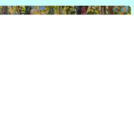
dern
ndere vernieuwers