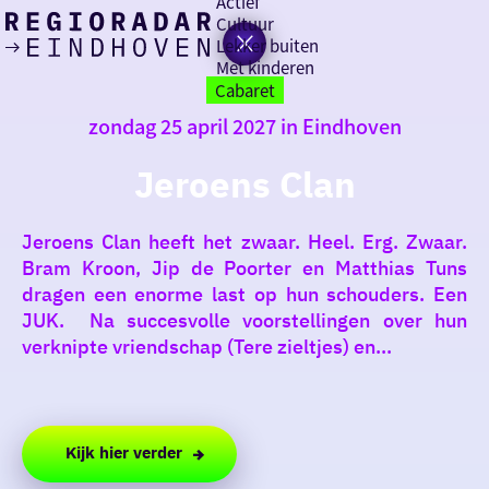
Actief
Cultuur
Lekker buiten
Ik heb
Ga
Met kinderen
vandaag
naar
Cabaret
de
zondag 25 april 2027 in Eindhoven
homepage
zin in
Jeroens Clan
iets leuks
Jeroens Clan heeft het zwaar. Heel. Erg. Zwaar.
rondom
Bram Kroon, Jip de Poorter en Matthias Tuns
de regio
dragen een enorme last op hun schouders. Een
JUK. Na succesvolle voorstellingen over hun
verknipte vriendschap (Tere zieltjes) en...
Kijk hier verder