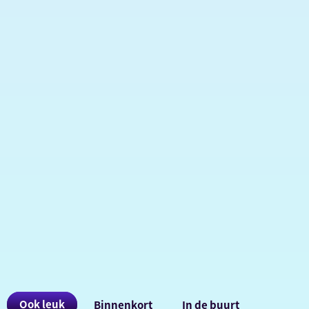
Ook
Ook leuk
Binnenkort
In de buurt