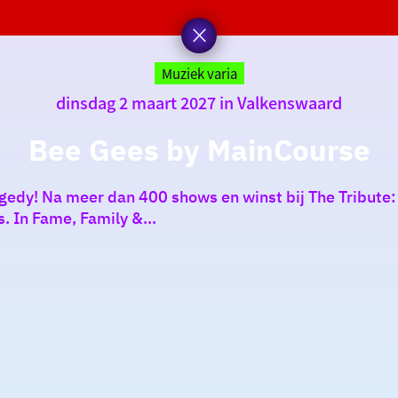
Muziek varia
dinsdag 2 maart 2027 in Valkenswaard
Bee Gees by MainCourse
edy! Na meer dan 400 shows en winst bij The Tribute:
 In Fame, Family &...