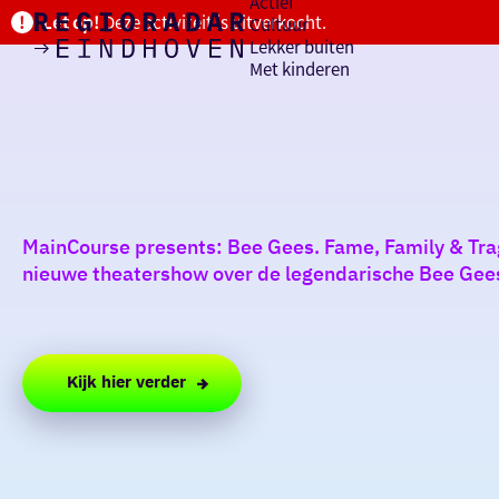
Actief
Let op!
Deze activiteit is uitverkocht.
Cultuur
Lekker buiten
Ik heb
Ga
Met kinderen
vandaag
naar
de
homepage
zin in
iets leuks
MainCourse presents: Bee Gees. Fame, Family & Trag
rondom
nieuwe theatershow over de legendarische Bee Gees.
de regio
Kijk hier verder