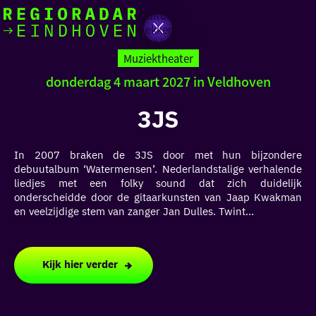
Actief
Cultuur
Lekker buiten
Ik heb
Ga
Met kinderen
vandaag
naar
Muziektheater
de
donderdag 4 maart 2027 in Veldhoven
homepage
zin in
3JS
iets leuks
In 2007 braken de 3JS door met hun bijzondere
rondom
debuutalbum ‘Watermensen’. Nederlandstalige verhalende
de regio
liedjes met een folky sound dat zich duidelijk
onderscheidde door de gitaarkunsten van Jaap Kwakman
en veelzijdige stem van zanger Jan Dulles. Twint...
Kijk hier verder