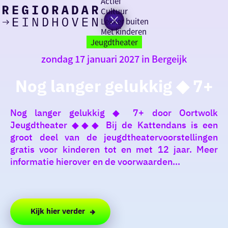
Actief
Cultuur
Lekker buiten
Ik heb
Ga
Met kinderen
vandaag
naar
Jeugdtheater
de
zondag 17 januari 2027 in Bergeijk
homepage
zin in
Nog langer gelukkig ◆ 7+
iets leuks
Nog langer gelukkig ◆ 7+ door Oortwolk
rondom
Jeugdtheater ◆◆◆ Bij de Kattendans is een
de regio
groot deel van de jeugdtheatervoorstellingen
gratis voor kinderen tot en met 12 jaar. Meer
informatie hierover en de voorwaarden...
Kijk hier verder