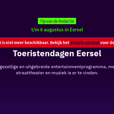
Tip van de Redactie
t/m 6 augustus in Eersel
it is niet meer beschikbaar. Bekijk het
actuele aanbod
voor de
Toeristendagen Eersel
ezellige en uitgebreide entertainmentprogramma, me
straattheater en muziek is er te vinden.