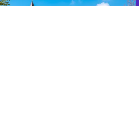
kt van Valkenswaard de weekmarkt plaats. Het is de gezell...