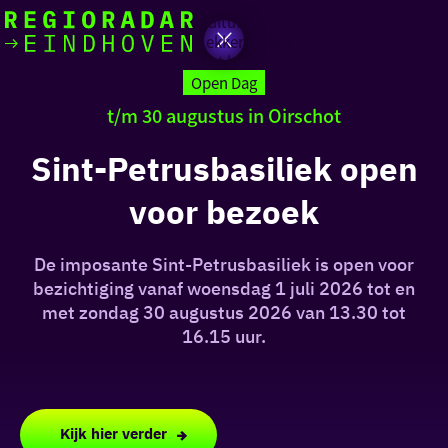
Actief
Cultuur
Lekker buiten
Ik heb
Ga
Met kinderen
vandaag
naar
Open Dag
de
t/m 30 augustus in Oirschot
homepage
zin in
Sint-Petrusbasiliek open
iets leuks
voor bezoek
rondom
de regio
De imposante Sint-Petrusbasiliek is open voor
bezichtiging vanaf woensdag 1 juli 2026 tot en
met zondag 30 augustus 2026 van 13.30 tot
16.15 uur.
Kijk hier verder