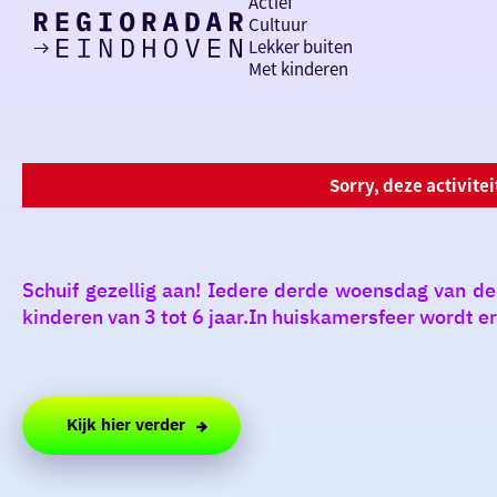
Actief
Cultuur
Lekker buiten
Ik heb
Ga
Met kinderen
vandaag
naar
de
homepage
zin in
iets leuks
Sorry, deze activite
rondom
de regio
Schuif gezellig aan! Iedere derde woensdag van de 
kinderen van 3 tot 6 jaar.In huiskamersfeer wordt er
Kijk hier verder