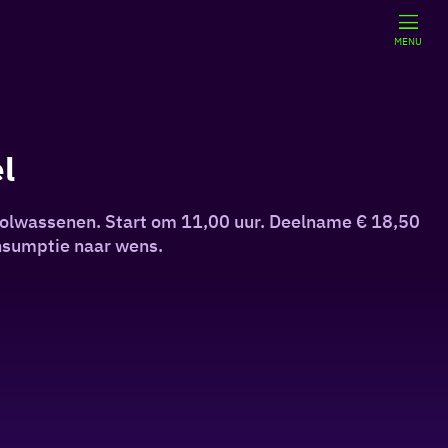
MENU
l
r volwassenen. Start om 11,00 uur. Deelname € 18,50
nsumptie naar wens.