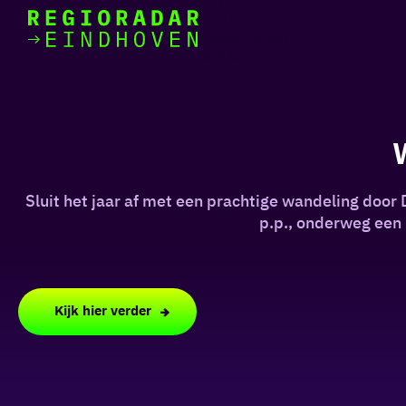
Actief
Cultuur
Lekker buiten
Ik heb
Ga
Met kinderen
vandaag
naar
de
homepage
zin in
iets leuks
Sluit het jaar af met een prachtige wandeling door
rondom
p.p., onderweg een
de regio
Kijk hier verder