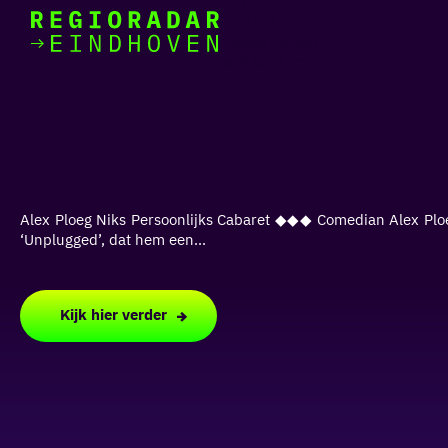
Actief
Cultuur
Lekker buiten
Ik heb
Ga
Met kinderen
vandaag
naar
de
homepage
zin in
iets leuks
Alex Ploeg Niks Persoonlijks Cabaret ◆◆◆ Comedian Alex Ploeg
rondom
‘Unplugged’, dat hem een...
de regio
Kijk hier verder