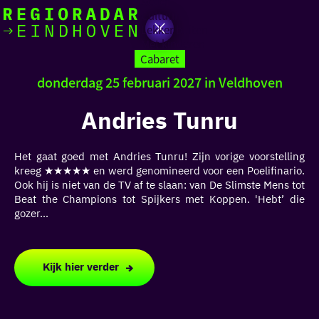
Actief
Cultuur
Lekker buiten
Ik heb
Ga
Met kinderen
vandaag
naar
Cabaret
de
donderdag 25 februari 2027 in Veldhoven
homepage
zin in
Andries Tunru
iets leuks
Het gaat goed met Andries Tunru! Zijn vorige voorstelling
rondom
kreeg ★★★★★ en werd genomineerd voor een Poelifinario.
de regio
Ook hij is niet van de TV af te slaan: van De Slimste Mens tot
Beat the Champions tot Spijkers met Koppen. 'Hebt’ die
gozer...
Kijk hier verder