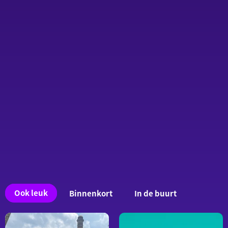
Ook
Ook leuk
Binnenkort
In de buurt
interessant