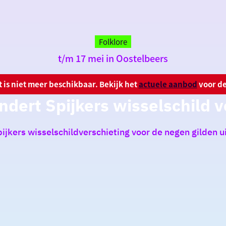
Folklore
t/m 17 mei in Oostelbeers
it is niet meer beschikbaar. Bekijk het
actuele aanbod
voor de
ndert Spijkers wisselschild v
ijkers wisselschildverschieting voor de negen gilden ui