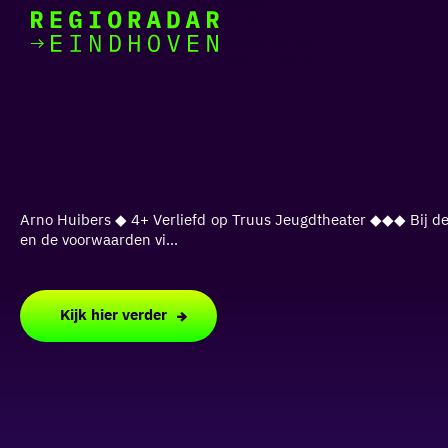
Actief
Cultuur
Lekker buiten
Ik heb
Ga
Met kinderen
vandaag
naar
de
homepage
zin in
iets leuks
Arno Huibers ◆ 4+ Verliefd op Truus Jeugdtheater ◆◆◆ Bij de K
rondom
en de voorwaarden vi...
de regio
Kijk hier verder