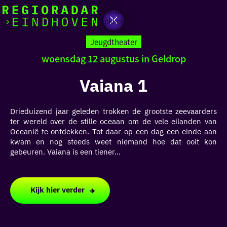
Actief
Cultuur
Lekker buiten
Ik heb
Ga
Met kinderen
vandaag
naar
Jeugdtheater
de
woensdag 12 augustus in Geldrop
homepage
zin in
Vaiana 1
iets leuks
Drieduizend jaar geleden trokken de grootste zeevaarders
rondom
ter wereld over de stille oceaan om de vele eilanden van
de regio
Oceanië te ontdekken. Tot daar op een dag een einde aan
kwam en nog steeds weet niemand hoe dat ooit kon
gebeuren. Vaiana is een tiener...
Kijk hier verder