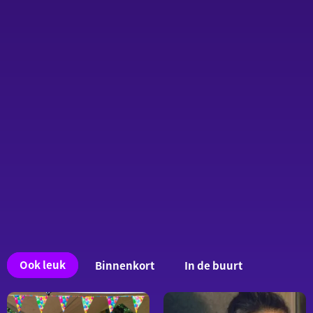
Ook
Ook leuk
Binnenkort
In de buurt
interessant