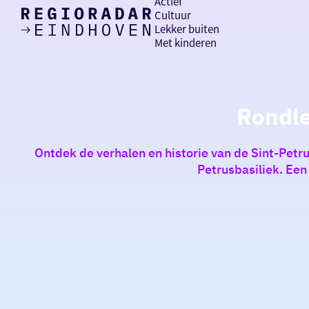
Actief
Cultuur
Lekker buiten
Ik heb
Ga
Met kinderen
vandaag
naar
de
homepage
zin in
Rondle
iets leuks
Ontdek de verhalen en historie van de Sint-Petru
rondom
Petrusbasiliek. Een
de regio