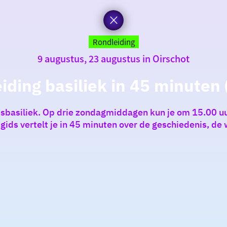
Rondleiding
9 augustus, 23 augustus in Oirschot
iding basiliek in 45 minuten (
sbasiliek. Op drie zondagmiddagen kun je om 15.00 uur 
 gids vertelt je in 45 minuten over de geschiedenis, de 