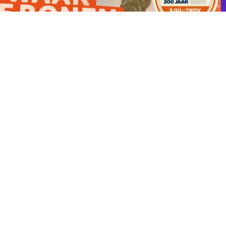
et culturele erfgoed van de oude chocoladefabriek tot le...
 in de tijd