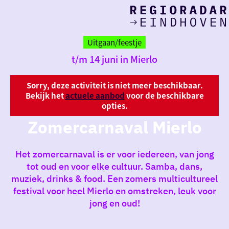
Ik heb
Ga
vand
naar
Uitgaan/feestje
de
t/m 14 juni in Mierlo
homepage
zin in
iets 
Sorry, deze activiteit is niet meer beschikbaar.
Bekijk het
actuele aanbod
voor de beschikbare
opties.
rondo
Zomercarnaval Mierlo
de re
Het zomercarnaval is er voor iedereen, van jong
tot oud en voor elke cultuur. Samba, dans,
muziek, drinks & food. Een zomers multicultureel
festival voor heel Mierlo en omstreken, leuk voor
jong en oud!