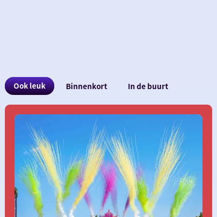
Ook
Ook leuk
Binnenkort
In de buurt
interessant