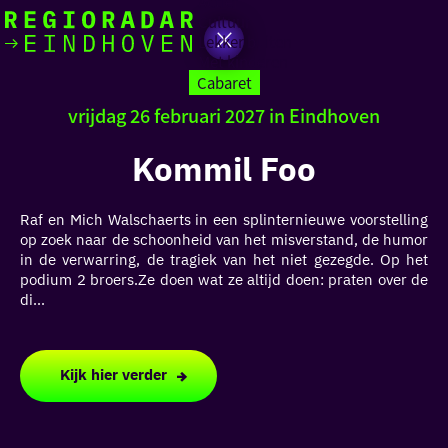
Actief
Cultuur
Lekker buiten
Ik heb
Ga
Met kinderen
vandaag
naar
Cabaret
de
vrijdag 26 februari 2027 in Eindhoven
homepage
zin in
Kommil Foo
iets leuks
Raf en Mich Walschaerts in een splinternieuwe voorstelling
rondom
op zoek naar de schoonheid van het misverstand, de humor
de regio
in de verwarring, de tragiek van het niet gezegde. Op het
podium 2 broers.Ze doen wat ze altijd doen: praten over de
di...
Kijk hier verder