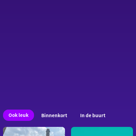
Ook
Ook leuk
Binnenkort
In de buurt
interessant