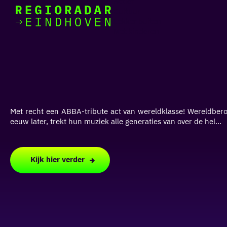
Actief
Cultuur
Lekker buiten
Ik heb
Ga
Met kinderen
vandaag
naar
de
homepage
zin in
iets leuks
Met recht een ABBA-tribute act van wereldklasse! Wereldber
rondom
eeuw later, trekt hun muziek alle generaties van over de hel...
de regio
Kijk hier verder