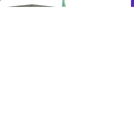
mfitheater Jee & Vee
den het muzikale duo "Jee & Vee" op het Peelpodium. De ge...
cert: Viva Maastricht!