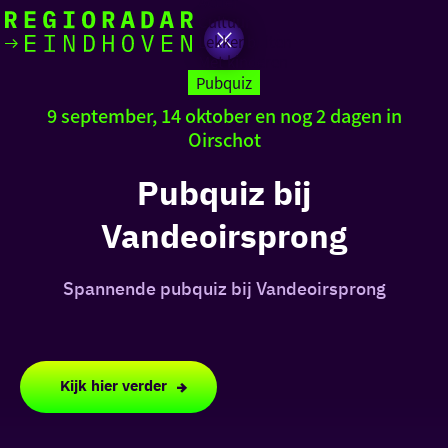
Actief
Cultuur
Lekker buiten
Ik heb
Ga
Met kinderen
vandaag
naar
Pubquiz
de
9 september, 14 oktober en nog 2 dagen in
homepage
Oirschot
zin in
iets leuks
Pubquiz bij
Vandeoirsprong
rondom
de regio
Spannende pubquiz bij Vandeoirsprong
Kijk hier verder