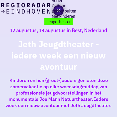
Actief
Cultuur
Lekker buiten
Ik heb
Ga
Met kinderen
vandaag
naar
Jeugdtheater
de
12 augustus, 19 augustus in Best, Nederland
homepage
zin in
Jeth Jeugdtheater -
iets leuks
iedere week een nieuw
rondom
avontuur
de regio
Kinderen en hun (groot-)ouders genieten deze
zomervakantie op elke woensdagmiddag van
professionele jeugdvoorstellingen in het
monumentale Joe Mann Natuurtheater. Iedere
week een nieuw avontuur met Jeth Jeugdtheater.