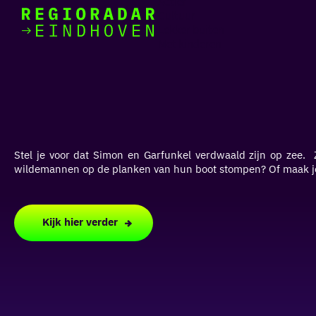
Actief
Cultuur
Lekker buiten
Ik heb
Ga
Met kinderen
vandaag
naar
de
homepage
zin in
iets leuks
Stel je voor dat Simon en Garfunkel verdwaald zijn op zee. 
rondom
wildemannen op de planken van hun boot stompen? Of maak je
de regio
Kijk hier verder