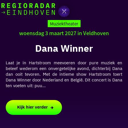
Actief
Cultuur
Lekker buiten
Ik heb
Ga
Met kinderen
vandaag
naar
Muziektheater
de
woensdag 3 maart 2027 in Veldhoven
homepage
zin in
Dana Winner
iets leuks
Laat je in Hartstroom meevoeren door pure muziek en
rondom
beleef wederom een onvergetelijke avond, dichterbij Dana
de regio
dan ooit tevoren. Met de intieme show Hartstroom toert
Dana Winner door Nederland en België. Dit concert is Dana
ten voeten uit: puu...
Kijk hier verder