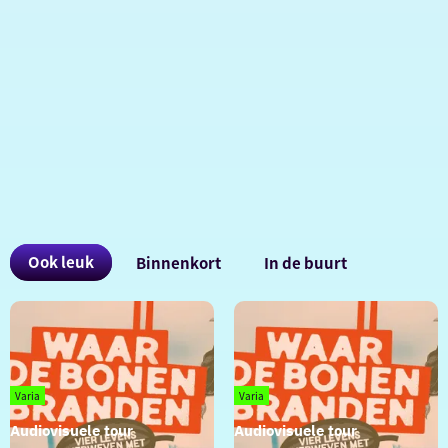
Ook
Ook leuk
Binnenkort
In de buurt
interessant
Varia
Varia
Audiovisuele tour
Audiovisuele tour