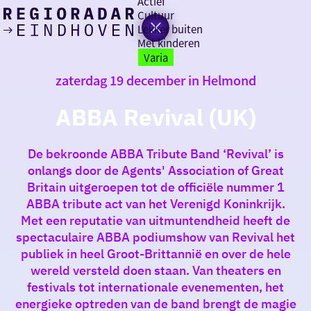
Actief
Cultuur
Lekker buiten
Ik heb
Ga
Met kinderen
vandaag
naar
Varia
de
zaterdag 19 december in Helmond
homepage
zin in
ABBA Revival (UK)
iets leuks
De bekroonde ABBA Tribute Band ‘Revival’ is
rondom
onlangs door de Agents' Association of Great
de regio
Britain uitgeroepen tot de officiële nummer 1
ABBA tribute act van het Verenigd Koninkrijk.
Met een reputatie van uitmuntendheid heeft de
spectaculaire ABBA podiumshow van Revival het
publiek in heel Groot-Brittannië en over de hele
wereld versteld doen staan. Van theaters en
festivals tot internationale evenementen, het
energieke optreden van de band brengt de magie