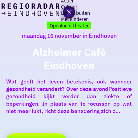
Actief
Cultuur
Lekker buiten
Ik heb
Ga
Met kinderen
vandaag
naar
Openlucht theater
de
maandag 16 november in Eindhoven
homepage
zin in
Alzheimer Café
iets leuks
Eindhoven
rondom
de regio
Wat geeft het leven betekenis, ook wanneer
gezondheid verandert? Over deze avondPositieve
gezondheid kijkt verder dan ziekte of
beperkingen. In plaats van te focussen op wat
niet meer lukt, richt deze benadering zich o...