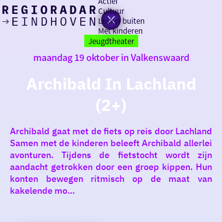
Actief
Cultuur
Lekker buiten
Ik heb
Ga
Met kinderen
vandaag
naar
Jeugdtheater
de
maandag 19 oktober in Valkenswaard
homepage
zin in
Archibald In Lachland
iets leuks
(2+)
rondom
de regio
Archibald gaat met de fiets op reis door Lachland
Samen met de kinderen beleeft Archibald allerlei
avonturen. Tijdens de fietstocht wordt zijn
aandacht getrokken door een groep kippen. Hun
konten bewegen ritmisch op de maat van
kakelende mo...