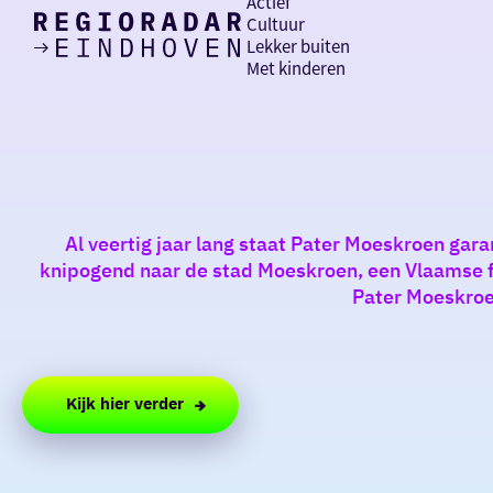
Actief
Cultuur
Lekker buiten
Ik heb
Ga
Met kinderen
vandaag
naar
de
homepage
zin in
iets leuks
Al veertig jaar lang staat Pater Moeskroen gara
rondom
knipogend naar de stad Moeskroen, een Vlaamse f
de regio
Pater Moeskroen
Kijk hier verder