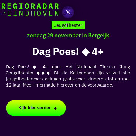
Actief
Cultuur
Lekker buiten
Ik heb
Ga
Met kinderen
vandaag
naar
Jeugdtheater
de
zondag 29 november in Bergeijk
homepage
zin in
Dag Poes! ◆ 4+
iets leuks
Dag Poes! ◆ 4+ door Het Nationaal Theater Jong
rondom
Jeugdtheater ◆◆◆ Bij de Kattendans zijn vrijwel alle
de regio
jeugdtheatervoorstellingen gratis voor kinderen tot en met
12 jaar. Meer informatie hierover en de voorwaarde...
Kijk hier verder