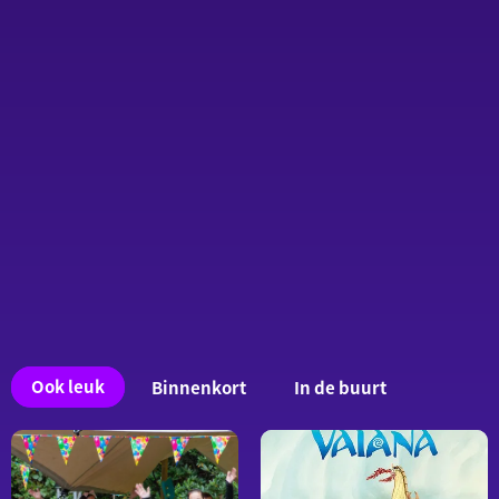
Ook
Ook leuk
Binnenkort
In de buurt
interessant