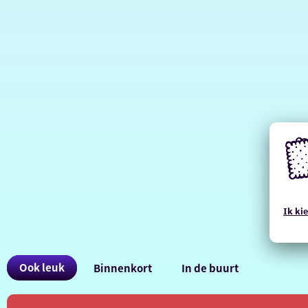
Deze
websi
Ik kie
maak
gebru
van
cooki
Ook
Ook leuk
Binnenkort
In de buurt
(Func
Analy
interessant
Marke