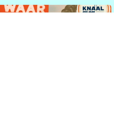
et culturele erfgoed van de oude chocoladefabriek tot le...