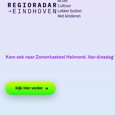
Actief
Cultuur
Lekker buiten
Ik heb
Ga
Met kinderen
vandaag
naar
de
homepage
zin in
iets leuks
Kom ook naar Zomerkasteel Helmond. Van dinsdag 7
rondom
de regio
Kijk hier verder