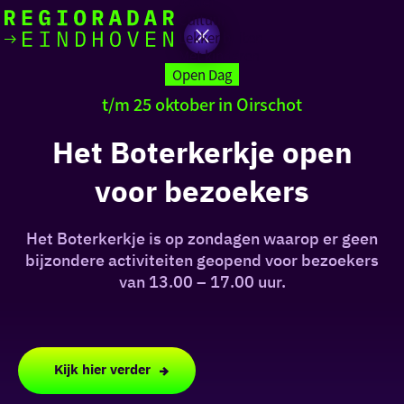
Actief
Cultuur
Lekker buiten
Ik heb
Ga
Met kinderen
vandaag
naar
Open Dag
de
t/m 25 oktober in Oirschot
homepage
zin in
Het Boterkerkje open
iets leuks
voor bezoekers
rondom
de regio
Het Boterkerkje is op zondagen waarop er geen
bijzondere activiteiten geopend voor bezoekers
van 13.00 – 17.00 uur.
Kijk hier verder