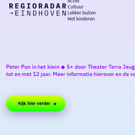
Actief
Cultuur
Lekker buiten
Ik heb
Ga
Met kinderen
vandaag
naar
de
homepage
zin in
iets leuks
Peter Pan in het klein ◆ 5+ door Theater Terra Jeu
rondom
tot en met 12 jaar. Meer informatie hierover en de vo
de regio
Kijk hier verder