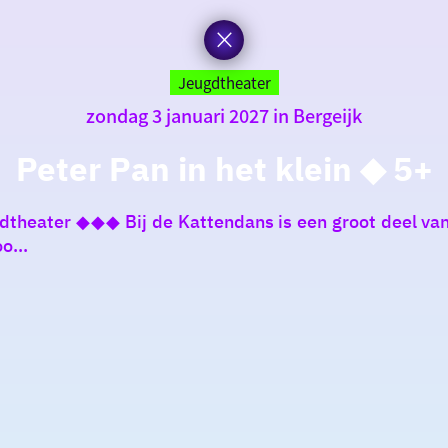
Jeugdtheater
zondag 3 januari 2027 in Bergeijk
Peter Pan in het klein ◆ 5+
gdtheater ◆◆◆ Bij de Kattendans is een groot deel van
o...