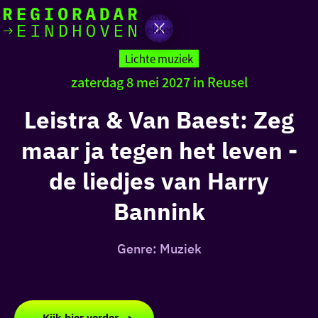
Actief
Cultuur
Lekker buiten
Ik heb
Ga
Met kinderen
vandaag
naar
Lichte muziek
de
zaterdag 8 mei 2027 in Reusel
homepage
zin in
Leistra & Van Baest: Zeg
iets leuks
maar ja tegen het leven -
rondom
de liedjes van Harry
de regio
Bannink
Genre: Muziek
Kijk hier verder