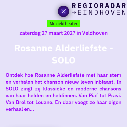
Ik heb
Ga
vand
naar
Muziektheater
de
zaterdag 27 maart 2027 in Veldhoven
homepage
zin in
Rosanne Alderliefste -
iets 
SOLO
rondo
de re
Ontdek hoe Rosanne Alderliefste met haar stem
en verhalen het chanson nieuw leven inblaast. In
SOLO zingt zij klassieke en moderne chansons
van haar helden en heldinnen. Van Piaf tot Pravi.
Van Brel tot Louane. En daar voegt ze haar eigen
verhaal en...