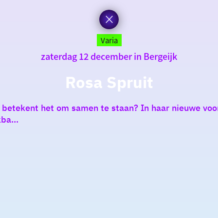
Varia
zaterdag 12 december in Bergeijk
Rosa Spruit
etekent het om samen te staan? In haar nieuwe voors
ba...