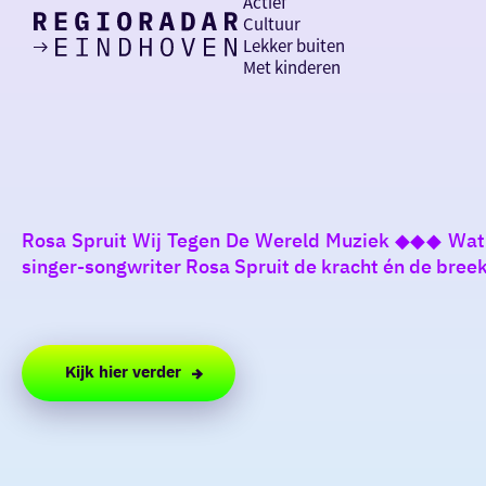
Actief
Cultuur
Lekker buiten
Ik heb
Ga
Met kinderen
vandaag
naar
de
homepage
zin in
iets leuks
Rosa Spruit Wij Tegen De Wereld Muziek ◆◆◆ Wat b
rondom
singer-songwriter Rosa Spruit de kracht én de breek
de regio
Kijk hier verder