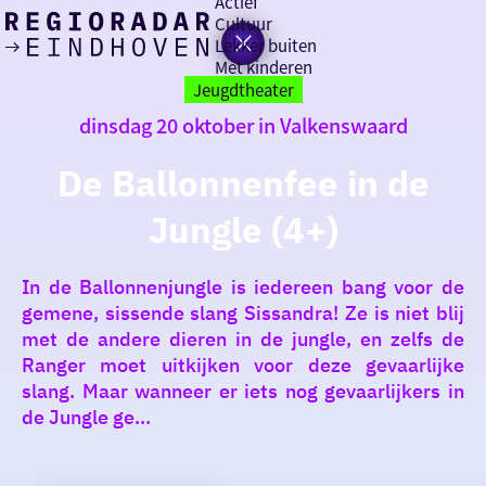
Actief
Cultuur
Lekker buiten
Ik heb
Ga
Met kinderen
vandaag
naar
Jeugdtheater
de
dinsdag 20 oktober in Valkenswaard
homepage
zin in
De Ballonnenfee in de
iets leuks
Jungle (4+)
rondom
de regio
In de Ballonnenjungle is iedereen bang voor de
gemene, sissende slang Sissandra! Ze is niet blij
met de andere dieren in de jungle, en zelfs de
Ranger moet uitkijken voor deze gevaarlijke
slang. Maar wanneer er iets nog gevaarlijkers in
de Jungle ge...