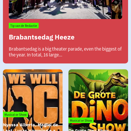
Tip van de Redactie
Brabantsedag Heeze
Brabantsedag
Brabantsedag is a big theater parade, even the biggest of
Heeze
the year. In total, 16 large...
Musical or Show
Musical or Show
Nyassa Alberta, Magtel de 
Laat, Lucas Hamming e.a.
De Grote Dino Show 