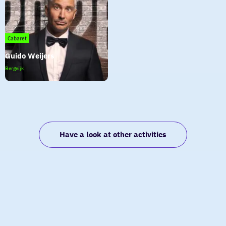
Iris
Penning,
Remme
ter
Cabaret
Haar
Guido Weijers
Guido
Bergeijk
Weijers
Have a look at other activities