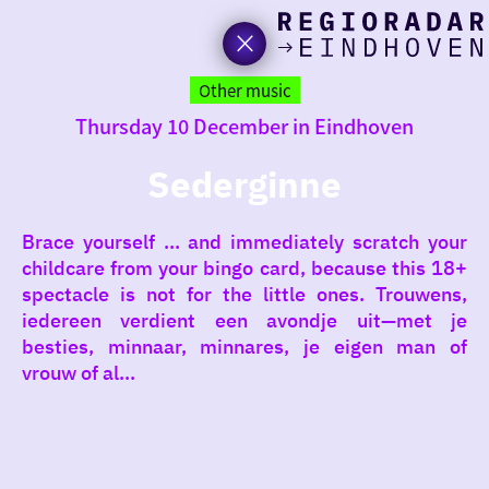
toda
Go
to
Other music
the
Thursday 10 December in Eindhoven
homepage
I am i
somet
Sederginne
aroun
Brace yourself ... and immediately scratch your
regio
childcare from your bingo card, because this 18+
spectacle is not for the little ones. Trouwens,
iedereen verdient een avondje uit—met je
besties, minnaar, minnares, je eigen man of
vrouw of al...